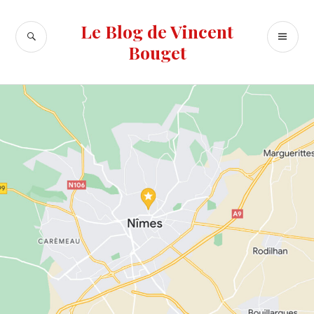
Accéder
au
Le Blog de Vincent
RECHERCHE
ME
contenu
Bouget
PR
principal