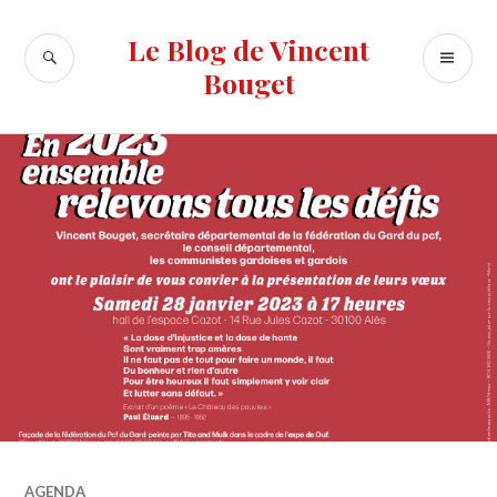
Accéder
au
Le Blog de Vincent
RECHERCHE
ME
contenu
Bouget
PR
principal
AGENDA