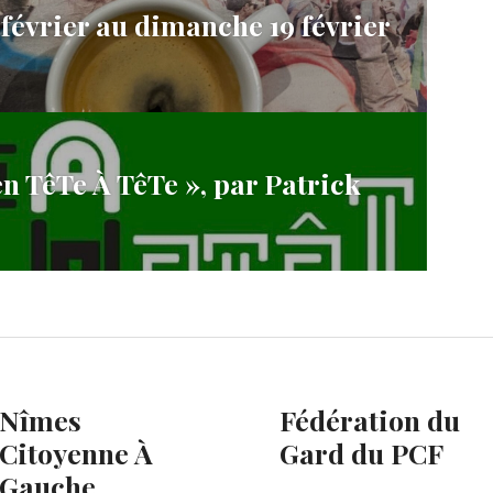
février au dimanche 19 février
n TêTe À TêTe », par Patrick
Nîmes
Fédération du
Citoyenne À
Gard du PCF
Gauche