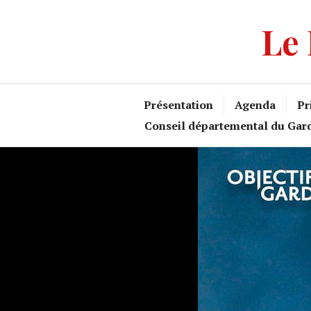
Accéder
Le 
au
contenu
principal
Présentation
Agenda
Pr
Conseil départemental du Gar