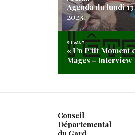
Agenda du lundi 13 
Article
de
2023
précédent :
l’article
SUIVANT
« Un P’tit Moment e
Article
Mages – Interview
Suivant:
Conseil
Départemental
du Gard