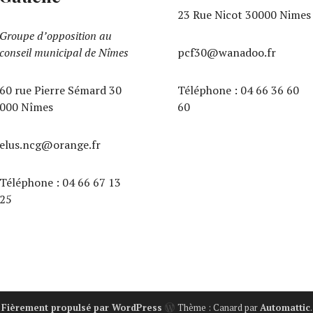
23 Rue Nicot 30000 Nimes
Groupe d’opposition au
conseil municipal de Nîmes
pcf30@wanadoo.fr
60 rue Pierre Sémard 30
Téléphone : 04 66 36 60
000 Nîmes
60‬
elus.ncg@orange.fr
Téléphone : 04 66 67 13
25‬
Fièrement propulsé par WordPress
Thème : Canard par
Automattic
.