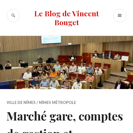
Accéder
au
Le Blog de Vincent
RECHERCHE
ME
contenu
Bouget
PR
principal
VILLE DE NÎMES / NÎMES MÉTROPOLE
Marché gare, comptes