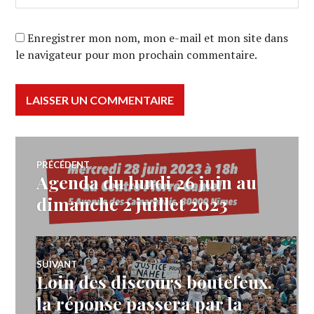
Enregistrer mon nom, mon e-mail et mon site dans
le navigateur pour mon prochain commentaire.
Navigation
PRÉCÉDENT
Agenda du lundi 26 juin au
Article
de
précédent :
dimanche 2 juillet 2023
l’article
SUIVANT
Loin des discours boutefeux,
Article
Suivant:
la réponse passera par la