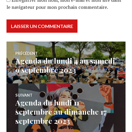
Enregistrer mon nom, mon e-mail et mon site dans
le navigateur pour mon prochain commentaire.
Navigation
PRÉCÉDENT
Agenda du lundi 4 au samedi
Article
de
précédent :
9 septembre 2023
l’article
SUIVANT
Agenda du lundi 11
Article
Suivant:
septembre au dimanche 17
septembre 2023