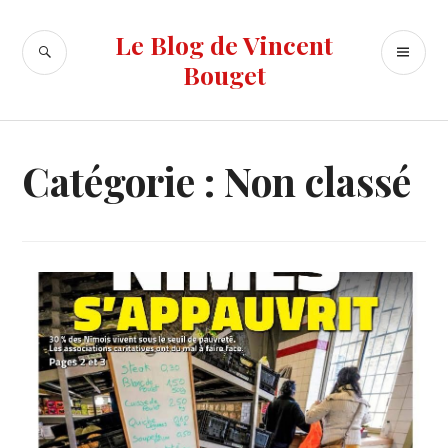
Accéder
au
Le Blog de Vincent
RECHERCHE
ME
contenu
Bouget
PR
principal
Catégorie :
Non classé