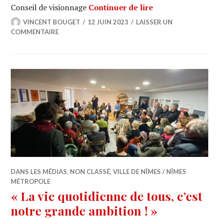
Documentaire « Fr
Conseil de visionnage
Continuer de lire
VINCENT BOUGET
12 JUIN 2023
LAISSER UN
COMMENTAIRE
DANS LES MÉDIAS
,
NON CLASSÉ
,
VILLE DE NÎMES / NÎMES
MÉTROPOLE
« La vie quotidienne de tous, c’est
notre grande ambition ! »