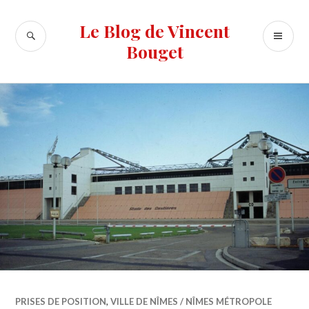
Accéder
au
Le Blog de Vincent
RECHERCHE
ME
contenu
Bouget
PR
principal
PRISES DE POSITION
,
VILLE DE NÎMES / NÎMES MÉTROPOLE