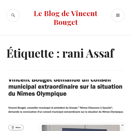
Accéder
au
Le Blog de Vincent
RECHERCHE
ME
contenu
Bouget
PR
principal
Étiquette :
rani Assaf